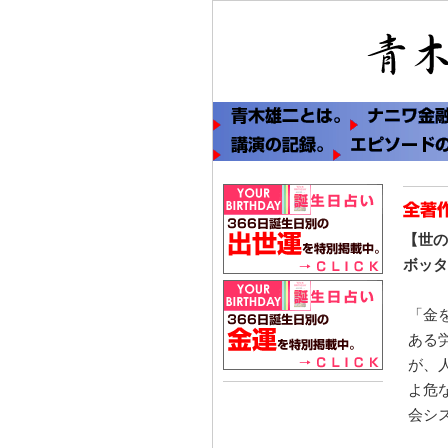
【世の
ボッタ
「金
ある
が、
よ危
会シ