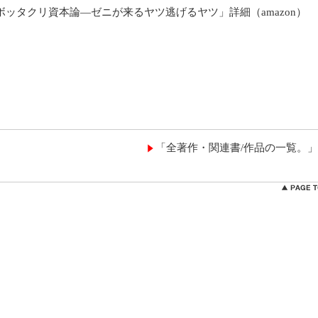
ボッタクリ資本論―ゼニが来るヤツ逃げるヤツ」詳細（amazon）
「全著作・関連書/作品の一覧。