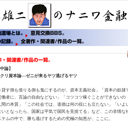
中論】
クリ資本論―ゼニが来るヤツ逃げるヤツ
を貸す側も借りる側も鬼にするのが、資本主義社会」「資本の奴隷
労働者に、言論の自由などない」「コツコツ稼ぐことができないの
人間の本質」「この社会では、道徳は何の役にも立たない」「いよ
ないとなったら、国家は平気で国民を見捨てる」など、この非情な
ステムの中で、勝ち逃げするための究極の知恵が、ここに。