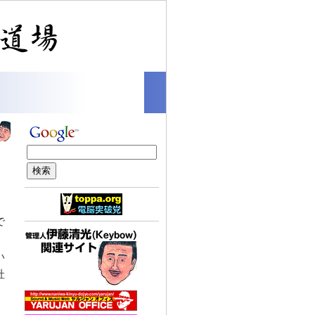
で
い
社