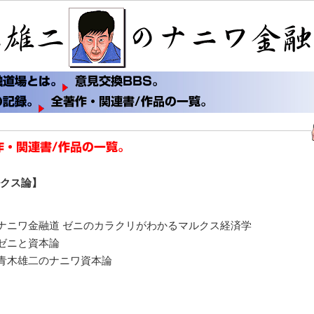
クス論】
ナニワ金融道 ゼニのカラクリがわかるマルクス経済学
ゼニと資本論
青木雄二のナニワ資本論